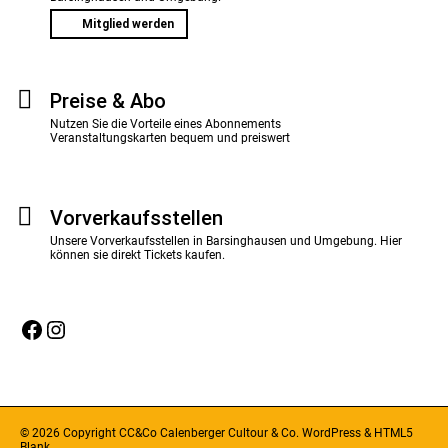
Mitglied werden
Preise & Abo
Nutzen Sie die Vorteile eines Abonnements
Veranstaltungskarten bequem und preiswert
Vorverkaufsstellen
Unsere Vorverkaufsstellen in Barsinghausen und Umgebung. Hier
können sie direkt Tickets kaufen.
Facebook
Instagram
© 2026 Copyright CC&Co Calenberger Cultour & Co.
WordPress
&
HTML5
Blank
.